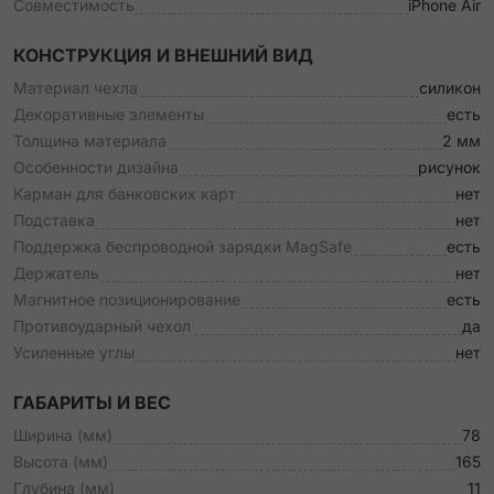
Совместимость
iPhone Air
КОНСТРУКЦИЯ И ВНЕШНИЙ ВИД
Материал чехла
силикон
Декоративные элементы
есть
Толщина материала
2 мм
Особенности дизайна
рисунок
Карман для банковских карт
нет
Подставка
нет
Поддержка беспроводной зарядки MagSafe
есть
Держатель
нет
Магнитное позиционирование
есть
Противоударный чехол
да
Усиленные углы
нет
ГАБАРИТЫ И ВЕС
Ширина (мм)
78
Высота (мм)
165
Глубина (мм)
11