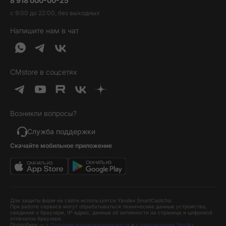
8 918 000-00-25
Вакансии
Трейд-ин
Наушники и колонки
с 9:00 до 22:00, без выходных
Контакты
Гарантия и возврат
Продукция Dyson
Напишите нам в чат
Обратная связь
Доставка и оплата
Гейминг
О нас
Кредит и рассрочка
Гаджеты
Публичная оферта
Вопросы и ответы
Услуги и софт
CMstore в соцсетях
Политика конфиденциальности
Карта сайта
Идеи подарков
Новинки
Возникли вопросы?
Товары дня
Выгодные комплекты
Служба поддержки
Скачайте мобильное приложение
Хиты продаж
Уценка
Для защиты форм на сайте используется Yandex SmartCaptcha.
При работе сервиса могут обрабатываться технические данные устройства,
сведения о браузере, IP-адрес, данные об активности на странице и цифровой
отпечаток браузера.
Подробнее —
в Политике конфиденциальности
и
в уведомлении Yandex