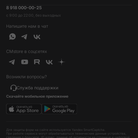
Умные часы и фитнесс-браслеты
8 918 000-00-25
Вакансии
Трейд-ин
Наушники и колонки
с 9:00 до 22:00, без выходных
Контакты
Гарантия и возврат
Продукция Dyson
Напишите нам в чат
Обратная связь
Доставка и оплата
Гейминг
О нас
Кредит и рассрочка
Гаджеты
Публичная оферта
Вопросы и ответы
Услуги и софт
CMstore в соцсетях
Политика конфиденциальности
Карта сайта
Идеи подарков
Новинки
Возникли вопросы?
Товары дня
Выгодные комплекты
Служба поддержки
Скачайте мобильное приложение
Хиты продаж
Уценка
Для защиты форм на сайте используется Yandex SmartCaptcha.
При работе сервиса могут обрабатываться технические данные устройства,
сведения о браузере, IP-адрес, данные об активности на странице и цифровой