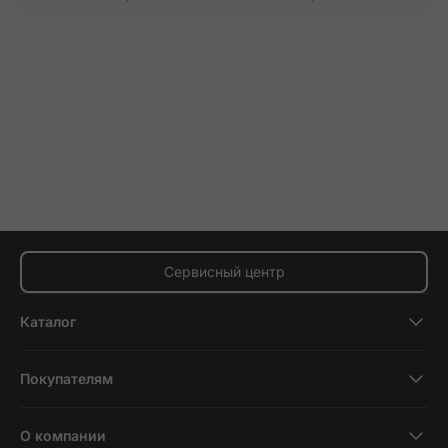
Сервисный центр
Каталог
Смартфоны
Покупателям
Планшеты
Новости и обзоры
Ноутбуки и компьютеры
О компании
Акции