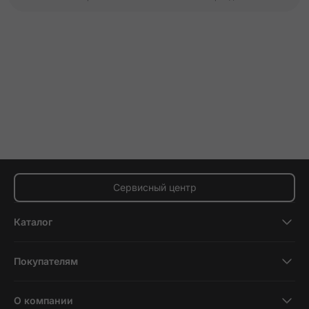
Сервисный центр
Каталог
Смартфоны
Покупателям
Планшеты
Новости и обзоры
Ноутбуки и компьютеры
О компании
Акции