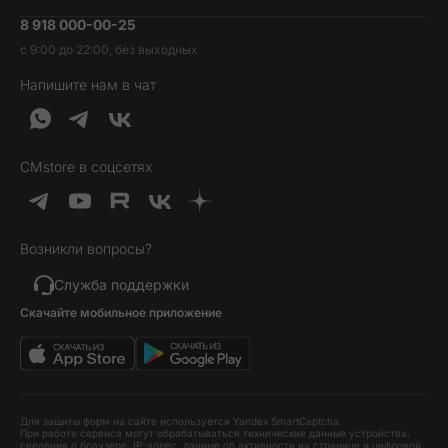
Умные часы и фитнесс-браслеты
8 918 000-00-25
Вакансии
Трейд-ин
Наушники и колонки
с 9:00 до 22:00, без выходных
Контакты
Гарантия и возврат
Продукция Dyson
Напишите нам в чат
Обратная связь
Доставка и оплата
Гейминг
О нас
Кредит и рассрочка
Гаджеты
Публичная оферта
Вопросы и ответы
Услуги и софт
CMstore в соцсетях
Политика конфиденциальности
Карта сайта
Идеи подарков
Новинки
Возникли вопросы?
Товары дня
Выгодные комплекты
Служба поддержки
Скачайте мобильное приложение
Хиты продаж
Уценка
Для защиты форм на сайте используется Yandex SmartCaptcha.
При работе сервиса могут обрабатываться технические данные устройства,
сведения о браузере, IP-адрес, данные об активности на странице и цифровой