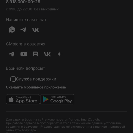
8 918 000-00-25
Вакансии
Трейд-ин
Наушники и колонки
с 9:00 до 22:00, без выходных
Контакты
Гарантия и возврат
Продукция Dyson
Напишите нам в чат
Обратная связь
Доставка и оплата
Гейминг
О нас
Кредит и рассрочка
Гаджеты
Публичная оферта
Вопросы и ответы
Услуги и софт
CMstore в соцсетях
Политика конфиденциальности
Карта сайта
Идеи подарков
Новинки
Возникли вопросы?
Товары дня
Выгодные комплекты
Служба поддержки
Скачайте мобильное приложение
Хиты продаж
Уценка
Для защиты форм на сайте используется Yandex SmartCaptcha.
При работе сервиса могут обрабатываться технические данные устройства,
сведения о браузере, IP-адрес, данные об активности на странице и цифровой
отпечаток браузера.