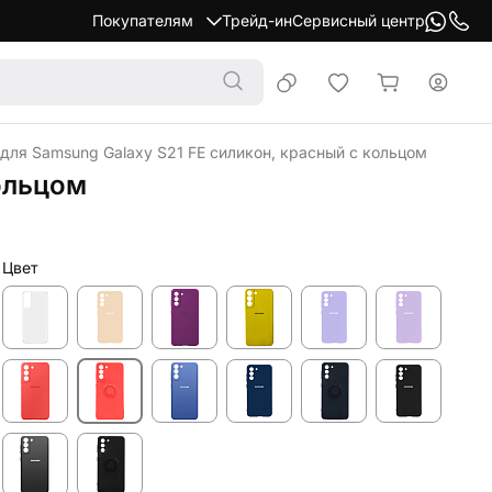
Покупателям
Трейд-ин
Сервисный центр
 для Samsung Galaxy S21 FE силикон, красный с кольцом
кольцом
Цвет