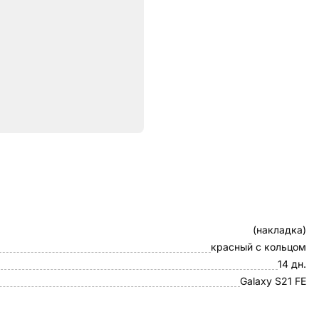
ристики
Клип-кейс
(накладка)
красный с кольцом
14 дн.
Galaxy S21 FE