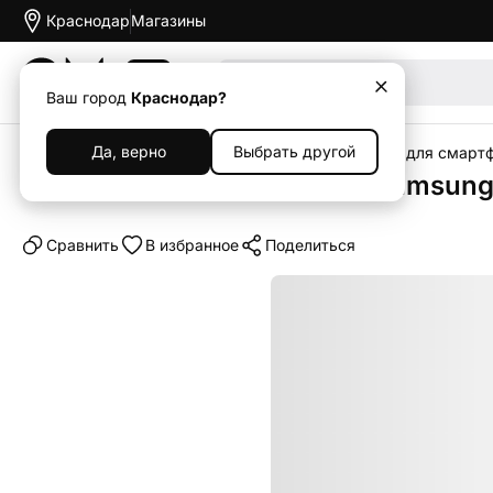
Краснодар
Магазины
Акции
Ваш город
Краснодар?
Да, верно
Выбрать другой
Главная
Каталог
Аксессуары
Чехлы
Чехлы для смарт
Клип-кейс (накладка) для Samsung
Cравнить
В избранное
Поделиться