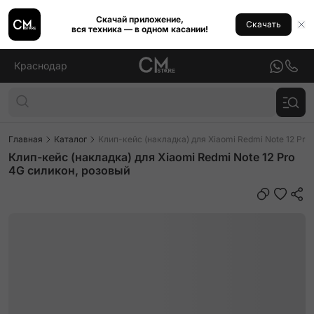
Скачай приложение,
Скачать
вся техника — в одном касании!
Краснодар
Главная
Каталог
Клип-кейс (накладка) для Xiaomi Redmi Note 12 Pro
Клип-кейс (накладка) для Xiaomi Redmi Note 12 Pro
4G силикон, розовый