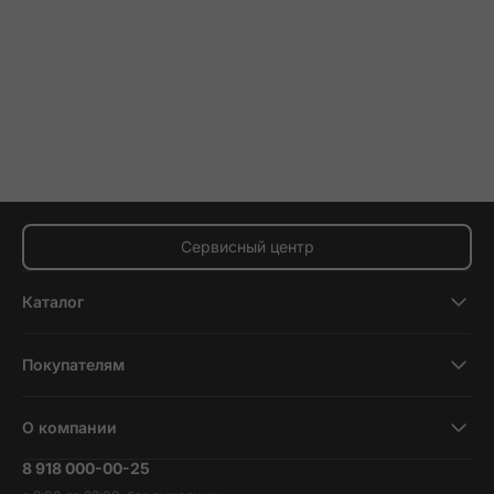
Сервисный центр
Каталог
Смартфоны
Покупателям
Планшеты
Новости и обзоры
Ноутбуки и компьютеры
О компании
Акции
Умные часы и фитнесс-браслеты
8 918 000-00-25
Вакансии
Трейд-ин
Наушники и колонки