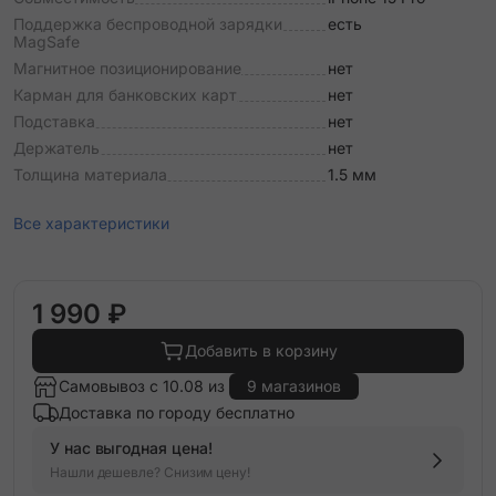
Поддержка беспроводной зарядки
есть
MagSafe
Магнитное позиционирование
нет
Карман для банковских карт
нет
Подставка
нет
Держатель
нет
Толщина материала
1.5 мм
Все характеристики
1 990 ₽
Добавить в корзину
Самовывоз с 10.08 из
9 магазинов
Доставка по городу бесплатно
У нас выгодная цена!
Нашли дешевле? Снизим цену!