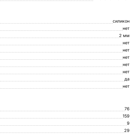
силикон
нет
2 мм
нет
нет
нет
нет
нет
да
нет
76
159
9
29