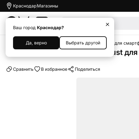
Краснодар
Магазины
Акции
Ваш город
Краснодар?
Да, верно
Выбрать другой
Главная
Каталог
Аксессуары
Чехлы
Чехлы для смарт
Клип-кейс (накладка) Ice Crust дл
Cравнить
В избранное
Поделиться