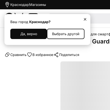
Краснодар
Магазины
Акции
Ваш город
Краснодар?
Да, верно
Выбрать другой
Главная
Каталог
Аксессуары
Чехлы
Чехлы для смарт
Клип-кейс (накладка) K-DOO Guardi
Cравнить
В избранное
Поделиться