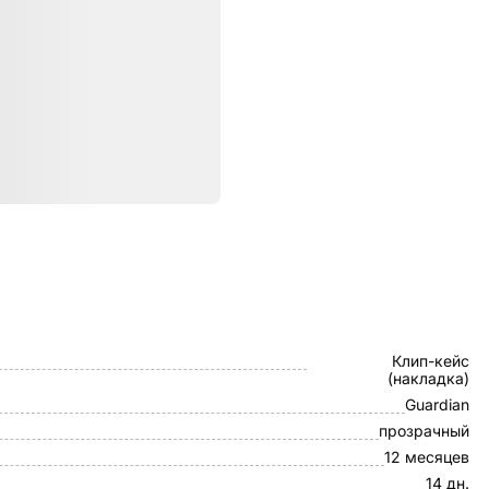
ристики
K-DOO
Клип-кейс
(накладка)
Guardian
прозрачный
12 месяцев
14 дн.