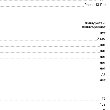
iPhone 13 Pro
полиуретан,
поликарбонат
нет
2 мм
нет
нет
нет
нет
нет
да
нет
75
152