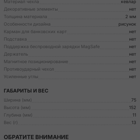
Материал чехла
кевлар
Декоративные элементы
нет
Толщина материала
2 мм
Особенности дизайна
рисунок
Карман для банковских карт
нет
Подставка
нет
Поддержка беспроводной зарядки MagSafe
нет
Держатель
нет
Магнитное позиционирование
нет
Противоударный чехол
нет
Усиленные углы
нет
ГАБАРИТЫ И ВЕС
Ширина (мм)
75
Высота (мм)
152
Глубина (мм)
11
Вес (г)
13
ОБРАТИТЕ ВНИМАНИЕ