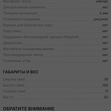
Материал чехла
кевлар
Декоративные элементы
нет
Толщина материала
2 мм
Особенности дизайна
рисунок
Карман для банковских карт
нет
Подставка
нет
Поддержка беспроводной зарядки MagSafe
нет
Держатель
нет
Магнитное позиционирование
нет
Противоударный чехол
нет
Усиленные углы
нет
ГАБАРИТЫ И ВЕС
Ширина (мм)
78
Высота (мм)
165
Глубина (мм)
11
Вес (г)
20
ОБРАТИТЕ ВНИМАНИЕ