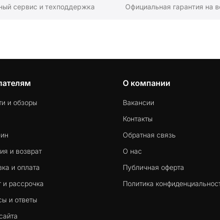
ный сервис и техподдержка
Официальная гарантия на в
пателям
О компании
ти и обзоры
Вакансии
Контакты
-ин
Обратная связь
ия и возврат
О нас
ка и оплата
Публичная оферта
 и рассрочка
Политика конфиденциальнос
сы и ответы
сайта