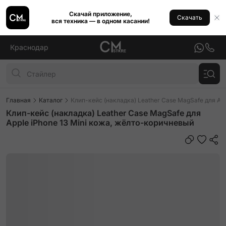
Скачай приложение,
Скачать
вся техника — в одном касании!
Краснодар
Главная
Каталог
Клип-кейс (накладка) Leather Case MagSafe для Ap
Клип-кейс (накладка) Leather Case MagSafe для
Apple iPhone 13 Mini кожа, жёлто-коричневый