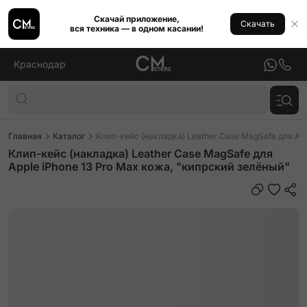
Скачай приложение,
Скачать
вся техника — в одном касании!
Краснодар
Главная
Каталог
Клип-кейс (накладка) Leather Case MagSafe для Ap
Клип-кейс (накладка) Leather Case MagSafe для
Apple iPhone 13 Pro Max кожа, "кипрский зелёный"