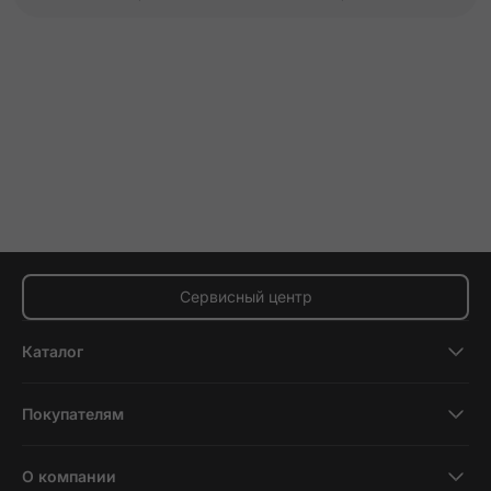
Сервисный центр
Каталог
Смартфоны
Покупателям
Планшеты
Новости и обзоры
Ноутбуки и компьютеры
О компании
Акции