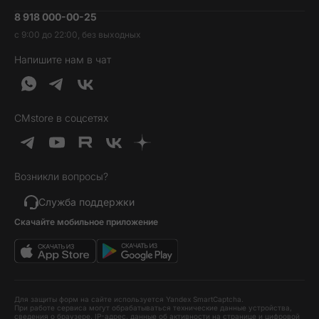
Умные часы и фитнесс-браслеты
8 918 000-00-25
Вакансии
Трейд-ин
Наушники и колонки
с 9:00 до 22:00, без выходных
Контакты
Гарантия и возврат
Продукция Dyson
Напишите нам в чат
Обратная связь
Доставка и оплата
Гейминг
О нас
Кредит и рассрочка
Гаджеты
Публичная оферта
Вопросы и ответы
Услуги и софт
CMstore в соцсетях
Политика конфиденциальности
Карта сайта
Идеи подарков
Новинки
Возникли вопросы?
Товары дня
Выгодные комплекты
Служба поддержки
Скачайте мобильное приложение
Хиты продаж
Уценка
Для защиты форм на сайте используется Yandex SmartCaptcha.
При работе сервиса могут обрабатываться технические данные устройства,
сведения о браузере, IP-адрес, данные об активности на странице и цифровой