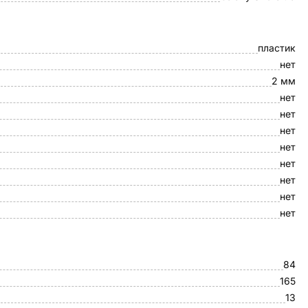
пластик
нет
2 мм
нет
нет
нет
нет
нет
нет
нет
нет
84
165
13