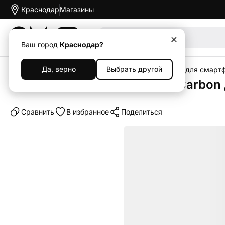
Краснодар
Магазины
Акции
Ваш город
Краснодар?
Да, верно
Выбрать другой
Главная
Каталог
Аксессуары
Чехлы
Чехлы для смарт
Клип-кейс (накладка) Luxo Carbon 
Cравнить
В избранное
Поделиться