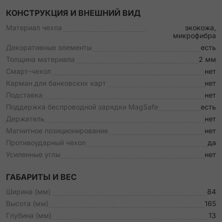
КОНСТРУКЦИЯ И ВНЕШНИЙ ВИД
Материал чехла
экокожа,
микрофибра
Декоративные элементы
есть
Толщина материала
2 мм
Смарт-чехол
нет
Карман для банковских карт
нет
Подставка
нет
Поддержка беспроводной зарядки MagSafe
есть
Держатель
нет
Магнитное позиционирование
нет
Противоударный чехол
да
Усиленные углы
нет
ГАБАРИТЫ И ВЕС
Ширина (мм)
84
Высота (мм)
165
Глубина (мм)
13