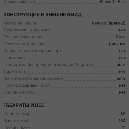
Совместимость
iPhone 15 Plus
КОНСТРУКЦИЯ И ВНЕШНИЙ ВИД
Материал чехла
кевлар (арамид)
Декоративные элементы
нет
Толщина материала
2 мм
Особенности дизайна
рисунок
Карман для банковских карт
нет
Подставка
нет
Поддержка беспроводной зарядки MagSafe
есть
Держатель
нет
Магнитное позиционирование
есть
Противоударный чехол
нет
Усиленные углы
нет
ГАБАРИТЫ И ВЕС
Ширина (мм)
80
Высота (мм)
164
Глубина (мм)
11