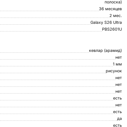
полоска)
36 месяцев
2 мес.
Galaxy S26 Ultra
PBS2601U
кевлар (арамид)
нет
1 мм
рисунок
нет
нет
нет
есть
нет
есть
да
есть