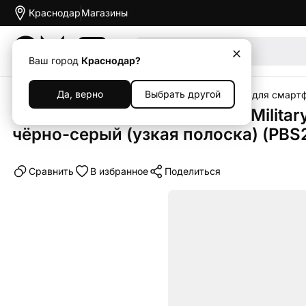
Краснодар
Магазины
Акции
Ваш город
Краснодар?
Да, верно
Выбрать другой
Главная
Каталог
Аксессуары
Чехлы
Чехлы для смарт
Клип-кейс (накладка) Pitaka Milita
чёрно-серый (узкая полоска) (PBS
Cравнить
В избранное
Поделиться