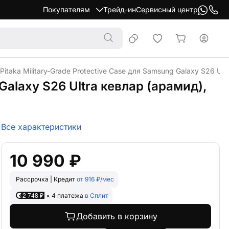
Покупателям
Трейд-ин
Сервисный центр
Pitaka Military-Grade Protective Case для Samsung Galaxy S26 Ul
Galaxy S26 Ultra кевлар (арамид),
Все характеристики
10 990 ₽
Рассрочка | Кредит
от 916 ₽/мес
2 748 ₽
× 4 платежа
в Сплит
Добавить в корзину