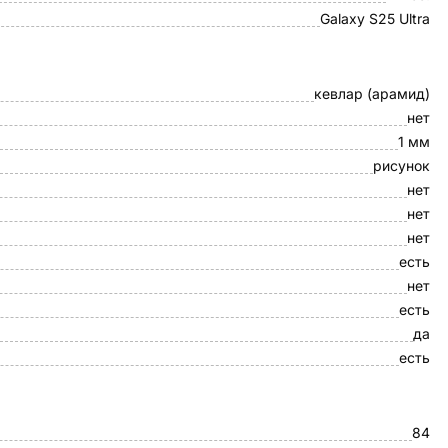
Galaxy S25 Ultra
кевлар (арамид)
нет
1 мм
рисунок
нет
нет
нет
есть
нет
есть
да
есть
84