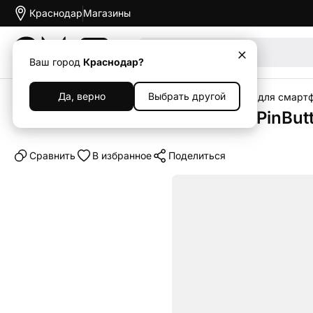
Краснодар
Магазины
Акции
Ваш город
Краснодар?
Да, верно
Выбрать другой
Главная
Каталог
Аксессуары
Чехлы
Чехлы для смарт
Клип-кейс (накладка) Pitaka PinBu
Cравнить
В избранное
Поделиться