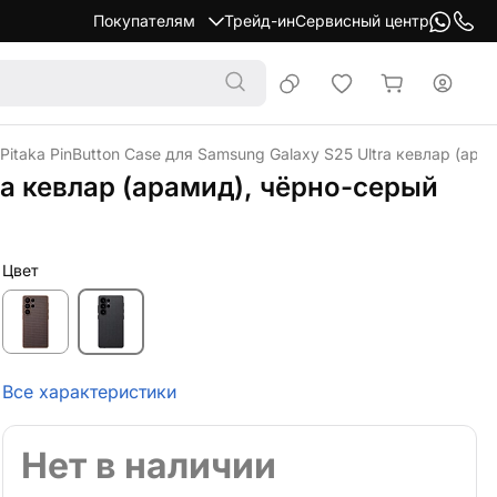
Покупателям
Трейд-ин
Сервисный центр
Pitaka PinButton Case для Samsung Galaxy S25 Ultra кевлар (ара
tra кевлар (арамид), чёрно-серый
Цвет
Все характеристики
Нет в наличии