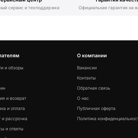
ный сервис и техподдержка
Официальная гарантия на в
пателям
О компании
ти и обзоры
Вакансии
Контакты
-ин
Обратная связь
ия и возврат
О нас
ка и оплата
Публичная оферта
 и рассрочка
Политика конфиденциальнос
сы и ответы