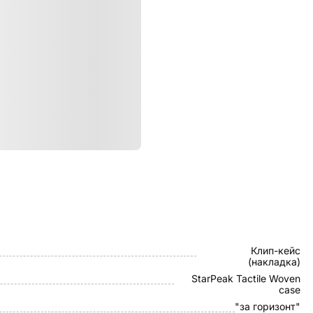
ристики
Pitaka
Клип-кейс
(накладка)
StarPeak Tactile Woven
case
"за горизонт"