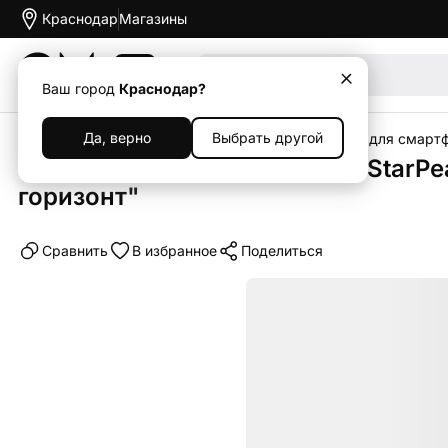
Краснодар
Магазины
Акции
Ваш город
Краснодар?
Да, верно
Выбрать другой
Главная
Каталог
Аксессуары
Чехлы
Чехлы для смарт
Клип-кейс (накладка) Pitaka StarPe
горизонт"
Cравнить
В избранное
Поделиться