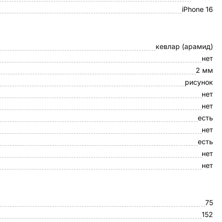
iPhone 16
кевлар (арамид)
нет
2 мм
рисунок
нет
нет
есть
нет
есть
нет
нет
75
152