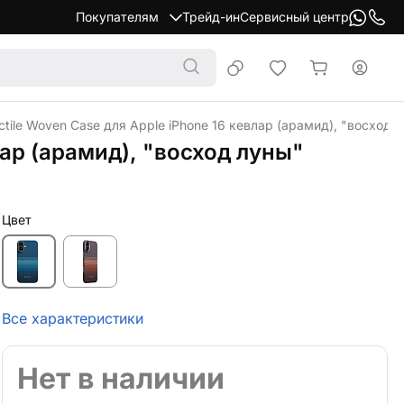
Покупателям
Трейд-ин
Сервисный центр
ctile Woven Case для Apple iPhone 16 кевлар (арамид), "восход 
лар (арамид), "восход луны"
Цвет
Все характеристики
Нет в наличии