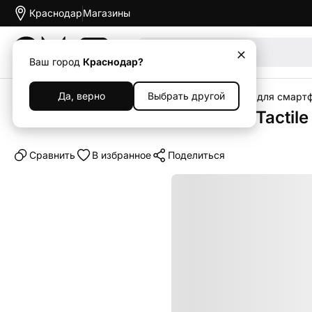
Краснодар
Магазины
Акции
Ваш город
Краснодар?
Да, верно
Выбрать другой
Главная
Каталог
Аксессуары
Чехлы
Чехлы для смарт
Клип-кейс (накладка) Pitaka Tactil
Cравнить
В избранное
Поделиться