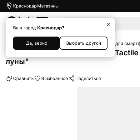
Краснодар
Магазины
Акции
Ваш город
Краснодар?
Да, верно
Выбрать другой
Главная
Каталог
Аксессуары
Чехлы
Чехлы для смарт
Клип-кейс (накладка) Pitaka Tactil
луны"
Cравнить
В избранное
Поделиться