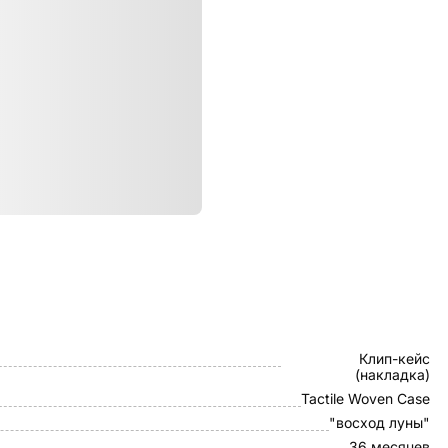
ристики
Pitaka
Клип-кейс
(накладка)
Tactile Woven Case
"восход луны"
36 месяцев