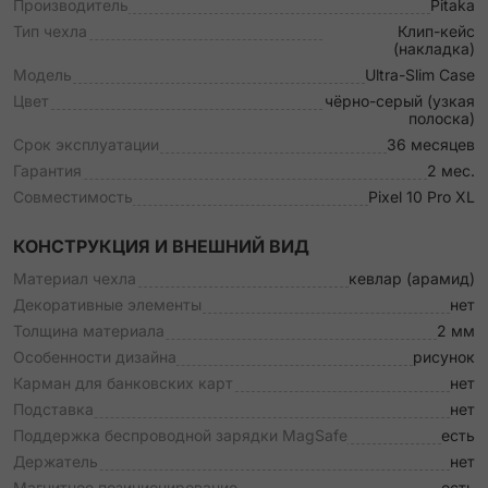
Производитель
Pitaka
Тип чехла
Клип-кейс
(накладка)
Модель
Ultra-Slim Case
Цвет
чёрно-серый (узкая
полоска)
Срок эксплуатации
36 месяцев
Гарантия
2 мес.
Совместимость
Pixel 10 Pro XL
КОНСТРУКЦИЯ И ВНЕШНИЙ ВИД
Материал чехла
кевлар (арамид)
Декоративные элементы
нет
Толщина материала
2 мм
Особенности дизайна
рисунок
Карман для банковских карт
нет
Подставка
нет
Поддержка беспроводной зарядки MagSafe
есть
Держатель
нет
Магнитное позиционирование
есть