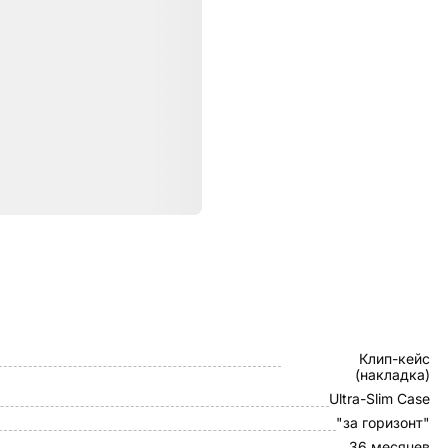
ристики
Pitaka
Клип-кейс
(накладка)
Ultra-Slim Case
"за горизонт"
36 месяцев