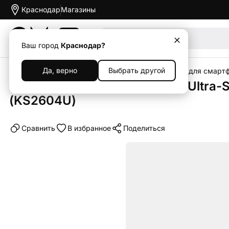
Краснодар
Магазины
Акции
Ваш город
Краснодар?
Да, верно
Выбрать другой
Главная
Каталог
Аксессуары
Чехлы
Чехлы для смарт
Клип-кейс (накладка) Pitaka Ultra-
(KS2604U)
Cравнить
В избранное
Поделиться