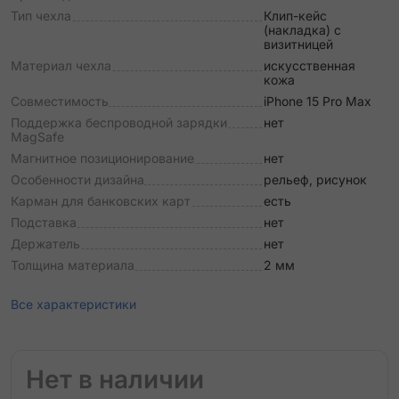
Тип чехла
Клип-кейс
(накладка) с
визитницей
Материал чехла
искусственная
кожа
Совместимость
iPhone 15 Pro Max
Поддержка беспроводной зарядки
нет
MagSafe
Магнитное позиционирование
нет
Особенности дизайна
рельеф, рисунок
Карман для банковских карт
есть
Подставка
нет
Держатель
нет
Толщина материала
2 мм
Все характеристики
Нет в наличии