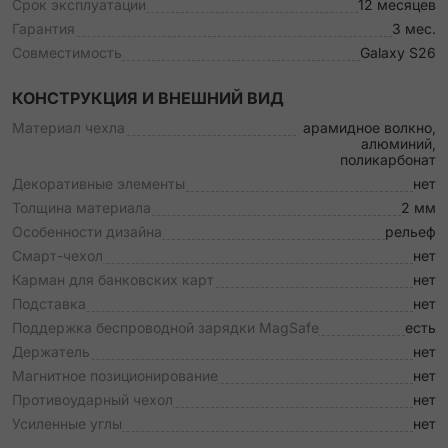
Срок эксплуатации
12 месяцев
Гарантия
3 мес.
Совместимость
Galaxy S26
КОНСТРУКЦИЯ И ВНЕШНИЙ ВИД
Материал чехла
арамидное волкно,
алюминий,
поликарбонат
Декоративные элементы
нет
Толщина материала
2 мм
Особенности дизайна
рельеф
Смарт-чехол
нет
Карман для банковских карт
нет
Подставка
нет
Поддержка беспроводной зарядки MagSafe
есть
Держатель
нет
Магнитное позиционирование
нет
Противоударный чехол
нет
Усиленные углы
нет