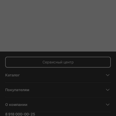
Сервисный центр
Каталог
Смартфоны
Покупателям
Планшеты
Новости и обзоры
Ноутбуки и компьютеры
О компании
Акции
Умные часы и фитнесс-браслеты
8 918 000-00-25
Вакансии
Трейд-ин