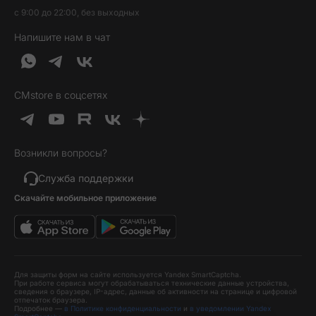
Наушники и колонки
с 9:00 до 22:00, без выходных
Контакты
Гарантия и возврат
Продукция Dyson
Напишите нам в чат
Обратная связь
Доставка и оплата
Гейминг
О нас
Кредит и рассрочка
Гаджеты
Публичная оферта
Вопросы и ответы
Услуги и софт
CMstore в соцсетях
Политика конфиденциальности
Карта сайта
Идеи подарков
Новинки
Возникли вопросы?
Товары дня
Выгодные комплекты
Служба поддержки
Скачайте мобильное приложение
Хиты продаж
Уценка
Для защиты форм на сайте используется Yandex SmartCaptcha.
При работе сервиса могут обрабатываться технические данные устройства,
сведения о браузере, IP-адрес, данные об активности на странице и цифровой
отпечаток браузера.
Подробнее —
в Политике конфиденциальности
и
в уведомлении Yandex