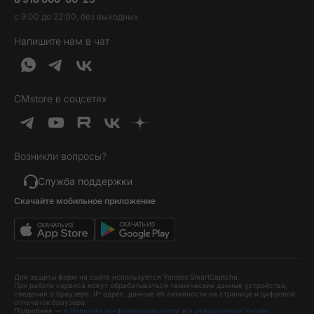
Трейд-ин
Наушники и колонки
с 9:00 до 22:00, без выходных
Контакты
Гарантия и возврат
Продукция Dyson
Напишите нам в чат
Обратная связь
Доставка и оплата
Гейминг
О нас
Кредит и рассрочка
Гаджеты
Публичная оферта
Вопросы и ответы
Услуги и софт
CMstore в соцсетях
Политика конфиденциальности
Карта сайта
Идеи подарков
Новинки
Возникли вопросы?
Товары дня
Выгодные комплекты
Служба поддержки
Скачайте мобильное приложение
Хиты продаж
Уценка
Для защиты форм на сайте используется Yandex SmartCaptcha.
При работе сервиса могут обрабатываться технические данные устройства,
сведения о браузере, IP-адрес, данные об активности на странице и цифровой
отпечаток браузера.
Подробнее —
в Политике конфиденциальности
и
в уведомлении Yandex