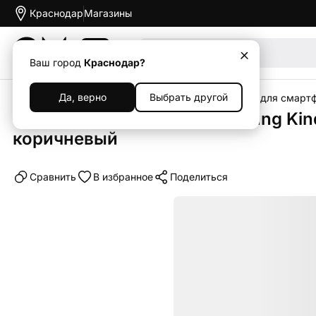
Краснодар
Магазины
Акции
Ваш город
Краснодар?
Да, верно
Выбрать другой
Главная
Каталог
Аксессуары
Чехлы
Чехлы для смарт
Клип-кейс (накладка) Samsung Kin
коричневый
Cравнить
В избранное
Поделиться