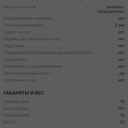
Материал чехла
экокожа,
поликарбонат
Декоративные элементы
нет
Толщина материала
2 мм
Смарт-чехол
нет
Карман для банковских карт
нет
Подставка
нет
Поддержка беспроводной зарядки MagSafe
нет
Держатель
нет
Магнитное позиционирование
нет
Противоударный чехол
да
Усиленные углы
нет
ГАБАРИТЫ И ВЕС
Ширина (мм)
79
Высота (мм)
160
Глубина (мм)
10
Вес (г)
35