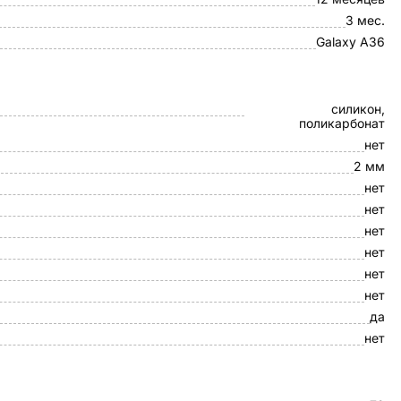
3 мес.
Galaxy A36
силикон,
поликарбонат
нет
2 мм
нет
нет
нет
нет
нет
нет
да
нет