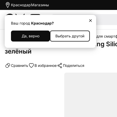
Краснодар
Магазины
Акции
Ваш город
Краснодар?
Да, верно
Выбрать другой
Главная
Каталог
Аксессуары
Чехлы
Чехлы для смарт
Клип-кейс (накладка) Samsung Sil
зелёный
Cравнить
В избранное
Поделиться