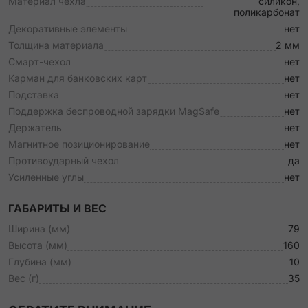
Материал чехла
силикон,
поликарбонат
Декоративные элементы
нет
Толщина материала
2 мм
Смарт-чехол
нет
Карман для банковских карт
нет
Подставка
нет
Поддержка беспроводной зарядки MagSafe
нет
Держатель
нет
Магнитное позиционирование
нет
Противоударный чехол
да
Усиленные углы
нет
ГАБАРИТЫ И ВЕС
Ширина (мм)
79
Высота (мм)
160
Глубина (мм)
10
Вес (г)
35