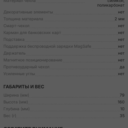
Материал чехла
силикон,
поликарбонат
Декоративные элементы
нет
Толщина материала
2 мм
Смарт-чехол
нет
Карман для банковских карт
нет
Подставка
нет
Поддержка беспроводной зарядки MagSafe
нет
Держатель
нет
Магнитное позиционирование
нет
Противоударный чехол
да
Усиленные углы
нет
ГАБАРИТЫ И ВЕС
Ширина (мм)
79
Высота (мм)
160
Глубина (мм)
10
Вес (г)
35