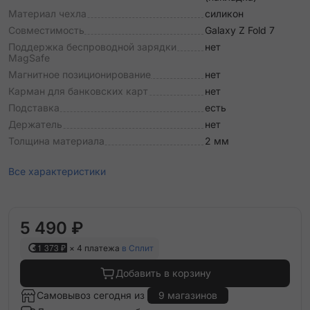
Материал чехла
силикон
Совместимость
Galaxy Z Fold 7
Поддержка беспроводной зарядки
нет
MagSafe
Магнитное позиционирование
нет
Карман для банковских карт
нет
Подставка
есть
Держатель
нет
Толщина материала
2 мм
Все характеристики
5 490 ₽
1 373 ₽
× 4 платежа
в Сплит
Добавить в корзину
Самовывоз сегодня из
9 магазинов