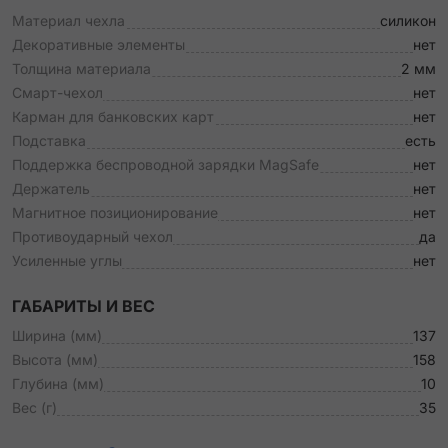
Материал чехла
силикон
Декоративные элементы
нет
Толщина материала
2 мм
Смарт-чехол
нет
Карман для банковских карт
нет
Подставка
есть
Поддержка беспроводной зарядки MagSafe
нет
Держатель
нет
Магнитное позиционирование
нет
Противоударный чехол
да
Усиленные углы
нет
ГАБАРИТЫ И ВЕС
Ширина (мм)
137
Высота (мм)
158
Глубина (мм)
10
Вес (г)
35