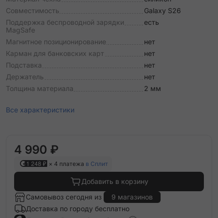
Совместимость
Galaxy S26
Поддержка беспроводной зарядки
есть
MagSafe
Магнитное позиционирование
нет
Карман для банковских карт
нет
Подставка
нет
Держатель
нет
Толщина материала
2 мм
Все характеристики
4 990 ₽
1 248 ₽
× 4 платежа
в Сплит
Добавить в корзину
Самовывоз сегодня из
9 магазинов
Доставка по городу бесплатно