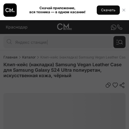
Скачай приложение,
Скачать
вся техника — в одном касании!
Краснодар
Главная
Каталог
Клип-кейс (накладка) Samsung Vegan Leather Case 
Клип-кейс (накладка) Samsung Vegan Leather Case
для Samsung Galaxy S24 Ultra полиуретан,
искусственная кожа, чёрный