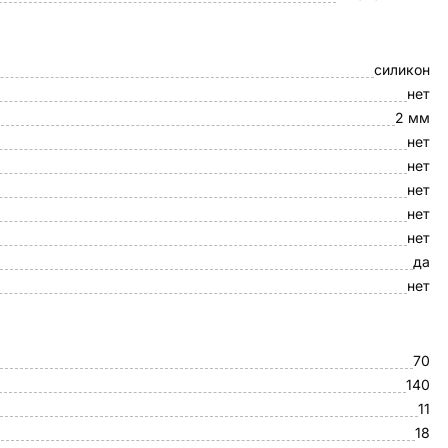
силикон
нет
2 мм
нет
нет
нет
нет
нет
да
нет
70
140
11
18