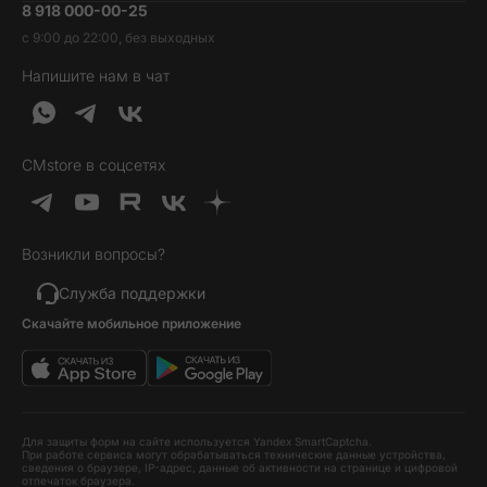
8 918 000-00-25
Вакансии
Трейд-ин
Наушники и колонки
с 9:00 до 22:00, без выходных
Контакты
Гарантия и возврат
Продукция Dyson
Напишите нам в чат
Обратная связь
Доставка и оплата
Гейминг
О нас
Кредит и рассрочка
Гаджеты
Публичная оферта
Вопросы и ответы
Услуги и софт
CMstore в соцсетях
Политика конфиденциальности
Карта сайта
Идеи подарков
Новинки
Возникли вопросы?
Товары дня
Выгодные комплекты
Служба поддержки
Скачайте мобильное приложение
Хиты продаж
Уценка
Для защиты форм на сайте используется Yandex SmartCaptcha.
При работе сервиса могут обрабатываться технические данные устройства,
сведения о браузере, IP-адрес, данные об активности на странице и цифровой
отпечаток браузера.