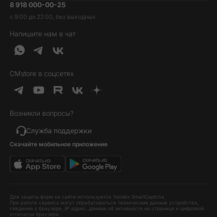
8 918 000-00-25
Вакансии
Трейд-ин
Наушники и колонки
с 9:00 до 22:00, без выходных
Контакты
Гарантия и возврат
Продукция Dyson
Напишите нам в чат
Обратная связь
Доставка и оплата
Гейминг
О нас
Кредит и рассрочка
Гаджеты
Публичная оферта
Вопросы и ответы
Услуги и софт
CMstore в соцсетях
Политика конфиденциальности
Карта сайта
Идеи подарков
Новинки
Возникли вопросы?
Товары дня
Выгодные комплекты
Служба поддержки
Скачайте мобильное приложение
Хиты продаж
Уценка
Для защиты форм на сайте используется Yandex SmartCaptcha.
При работе сервиса могут обрабатываться технические данные устройства,
сведения о браузере, IP-адрес, данные об активности на странице и цифровой
отпечаток браузера.