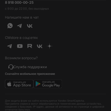
8 918 000-00-25
Вакансии
Трейд-ин
Наушники и колонки
с 9:00 до 22:00, без выходных
Контакты
Гарантия и возврат
Продукция Dyson
Напишите нам в чат
Обратная связь
Доставка и оплата
Гейминг
О нас
Кредит и рассрочка
Гаджеты
Публичная оферта
Вопросы и ответы
Услуги и софт
CMstore в соцсетях
Политика конфиденциальности
Карта сайта
Идеи подарков
Новинки
Возникли вопросы?
Товары дня
Выгодные комплекты
Служба поддержки
Скачайте мобильное приложение
Хиты продаж
Уценка
Для защиты форм на сайте используется Yandex SmartCaptcha.
При работе сервиса могут обрабатываться технические данные устройства,
сведения о браузере, IP-адрес, данные об активности на странице и цифровой
отпечаток браузера.