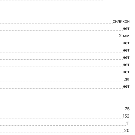
силикон
нет
2 мм
нет
нет
нет
нет
нет
да
нет
75
152
11
20