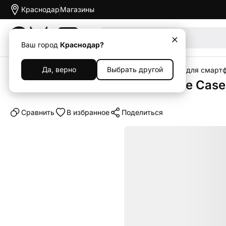
Краснодар
Магазины
Акции
Ваш город
Краснодар?
Да, верно
Выбрать другой
Главная
Каталог
Аксессуары
Чехлы
Чехлы для смарт
Клип-кейс (накладка) Silicone Cas
Cравнить
В избранное
Поделиться