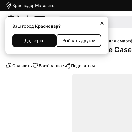
Краснодар
Магазины
Акции
Ваш город
Краснодар?
Да, верно
Выбрать другой
Главная
Каталог
Аксессуары
Чехлы
Чехлы для смарт
Клип-кейс (накладка) Silicone Cas
Cравнить
В избранное
Поделиться