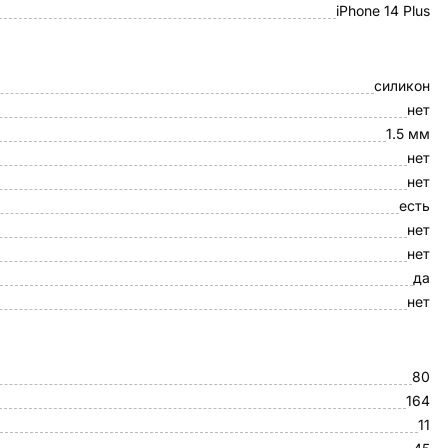
iPhone 14 Plus
силикон
нет
1.5 мм
нет
нет
есть
нет
нет
да
нет
80
164
11