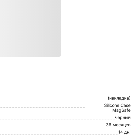
ристики
Клип-кейс
(накладка)
Silicone Case
MagSafe
чёрный
36 месяцев
14 дн.