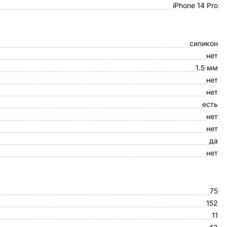
iPhone 14 Pro
силикон
нет
1.5 мм
нет
нет
есть
нет
нет
да
нет
75
152
11