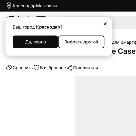
Краснодар
Магазины
Акции
Ваш город
Краснодар?
Да, верно
Выбрать другой
Главная
Каталог
Аксессуары
Чехлы
Чехлы для смарт
Клип-кейс (накладка) Silicone Case
Cравнить
В избранное
Поделиться