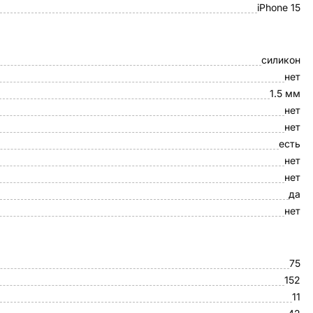
iPhone 15
силикон
нет
1.5 мм
нет
нет
есть
нет
нет
да
нет
75
152
11