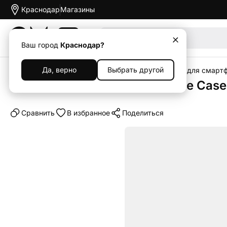
Краснодар
Магазины
Акции
Ваш город
Краснодар?
Да, верно
Выбрать другой
Главная
Каталог
Аксессуары
Чехлы
Чехлы для смарт
Клип-кейс (накладка) Silicone Cas
Cравнить
В избранное
Поделиться