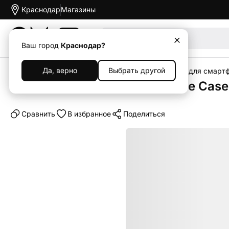
Краснодар
Магазины
Акции
Ваш город
Краснодар?
Да, верно
Выбрать другой
Главная
Каталог
Аксессуары
Чехлы
Чехлы для смарт
Клип-кейс (накладка) Silicone Cas
Cравнить
В избранное
Поделиться