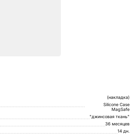
ристики
Клип-кейс
(накладка)
Silicone Case
MagSafe
"джинсовая ткань"
36 месяцев
14 дн.