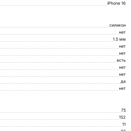
iPhone 16
силикон
нет
1.5 мм
нет
нет
есть
нет
нет
да
нет
75
152
11