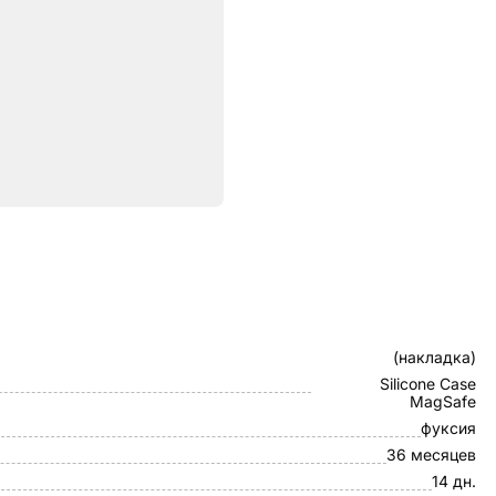
ристики
Клип-кейс
(накладка)
Silicone Case
MagSafe
фуксия
36 месяцев
14 дн.