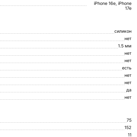
iPhone 16e, iPhone
17e
силикон
нет
1.5 мм
нет
нет
есть
нет
нет
да
нет
75
152
11