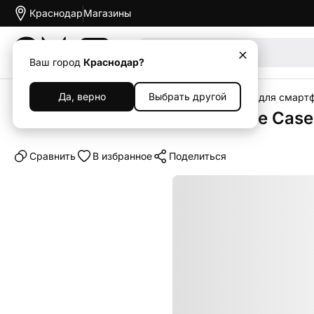
Краснодар
Магазины
Акции
Ваш город
Краснодар?
Да, верно
Выбрать другой
Главная
Каталог
Аксессуары
Чехлы
Чехлы для смарт
Клип-кейс (накладка) Silicone Case
Cравнить
В избранное
Поделиться