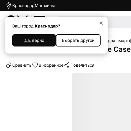
Краснодар
Магазины
Акции
Ваш город
Краснодар?
Да, верно
Выбрать другой
Главная
Каталог
Аксессуары
Чехлы
Чехлы для смарт
Клип-кейс (накладка) Silicone Cas
Cравнить
В избранное
Поделиться