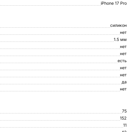
iPhone 17 Pro
силикон
нет
1.5 мм
нет
нет
есть
нет
нет
да
нет
75
152
11