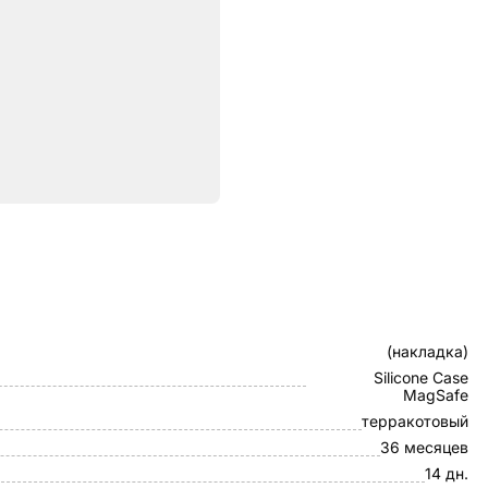
ристики
Клип-кейс
(накладка)
Silicone Case
MagSafe
терракотовый
36 месяцев
14 дн.